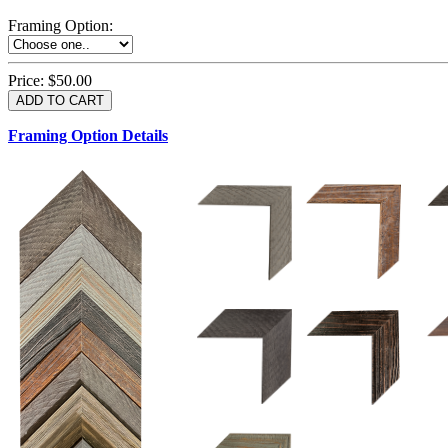
Framing Option
:
Price:
$50.00
Framing Option Details
1.5 UM 033 700
1.
1.5 OM 84025
2.5 OM 84029
2.
2.5 UM 032 500
UM 031 600