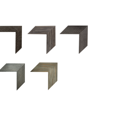
2.5 OM 84029
2.5 OM 83989
50OM 84026
UM 031 600
M 11280