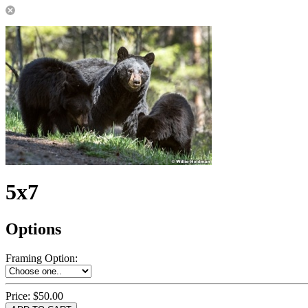
5x7
Options
Framing Option
:
Price:
$50.00