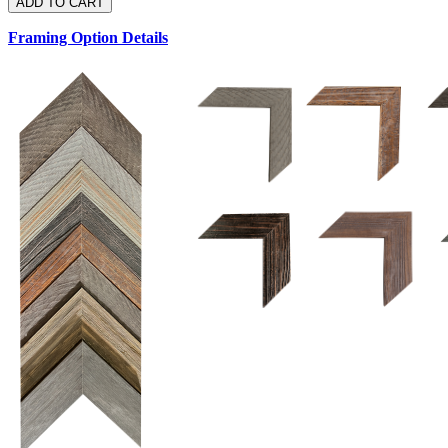
Framing Option Details
1.5 UM 033 700
1.
1.5 OM 84025
D
2.5 UM 032 700
2.5 UM 032 500