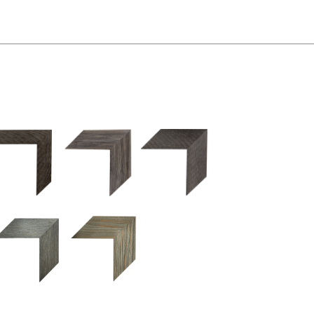
2.5 OM 84029
2.5 OM 83989
50OM 84026
UM 031 600
M 11280