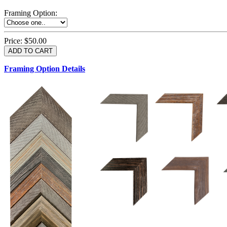
Framing Option
:
Price:
$50.00
Framing Option Details
1.5 UM 033 700
1.
1.5 OM 84025
D
2.5 UM 032 700
2.5 UM 032 500