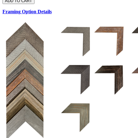
Framing Option Details
1.5 UM 033 700
1.
1.5 OM 84025
2.5 OM 84029
2.
2.5 UM 032 500
UM 031 600