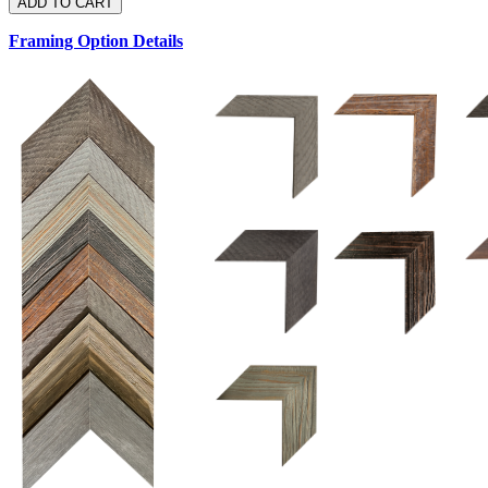
Framing Option Details
1.5 UM 033 700
1.
1.5 OM 84025
2.5 OM 84029
2.
2.5 UM 032 500
UM 031 600