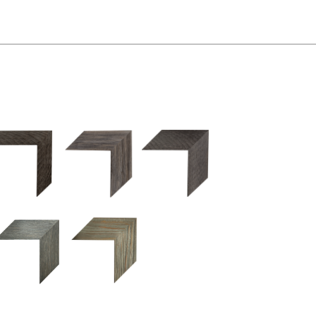
2.5 OM 84029
2.5 OM 83989
50OM 84026
UM 031 600
M 11280