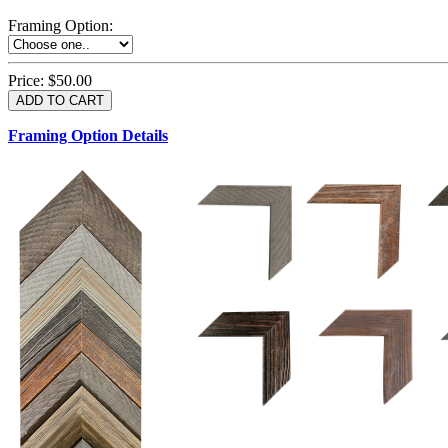
Framing Option
:
Price:
$50.00
Framing Option Details
1.5 UM 033 700
1.
1.5 OM 84025
D
2.5 UM 032 700
2.5 UM 032 500