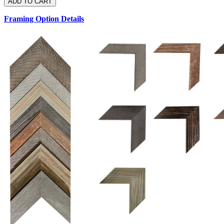
Framing Option Details
1.5 UM 033 700
1.
1.5 OM 84025
2.5 OM 84029
2.
2.5 UM 032 500
UM 031 600