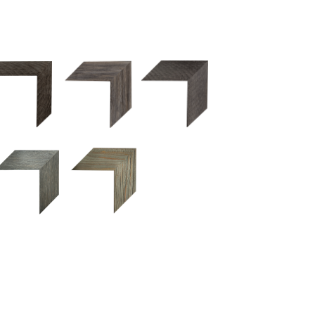
2.5 OM 84029
2.5 OM 83989
50OM 84026
UM 031 600
M 11280