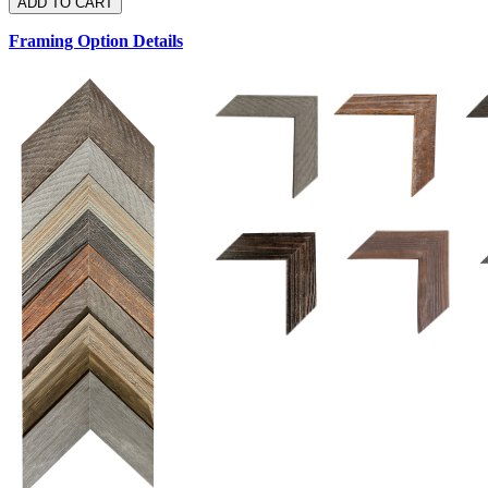
Framing Option Details
1.5 UM 033 700
1.
1.5 OM 84025
D
2.5 UM 032 700
2.5 UM 032 500