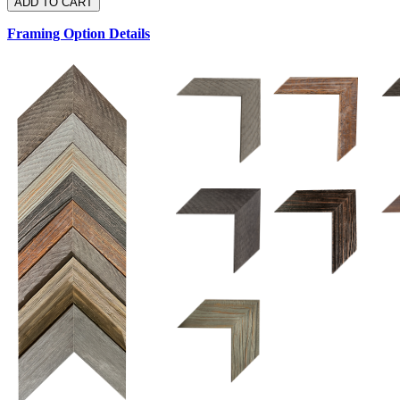
Framing Option Details
1.5 UM 033 700
1.
1.5 OM 84025
2.5 OM 84029
2.
2.5 UM 032 500
UM 031 600