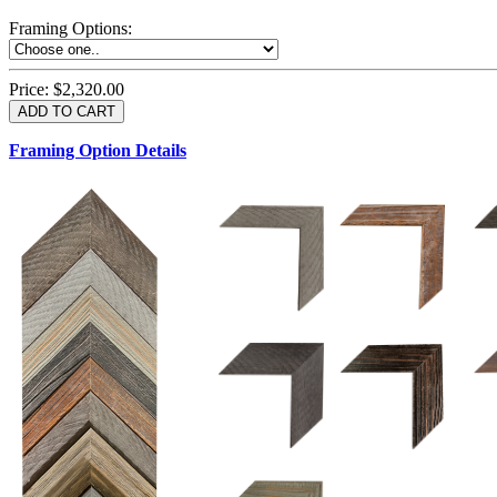
Framing Options
:
Price:
$2,320.00
Framing Option Details
1.5 UM 033 700
1.
1.5 OM 84025
2.5 OM 84029
2.
2.5 UM 032 500
UM 031 600