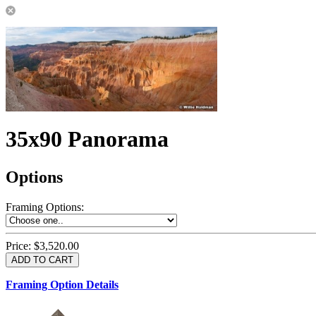
35x90 Panorama
Options
Framing Options
:
Price:
$3,520.00
Framing Option Details
1.5 UM 033 700
1.
1.5 OM 84025