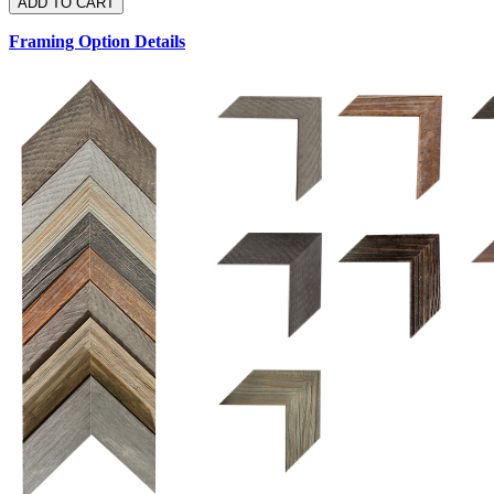
Framing Option Details
1.5 UM 033 700
1.
1.5 OM 84025
2.5 OM 84029
2.
2.5 UM 032 500
UM 031 600