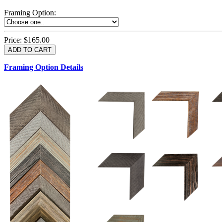
Framing Option
:
Price:
$165.00
Framing Option Details
1.5 UM 033 700
1.
1.5 OM 84025
2.5 OM 84029
2.
2.5 UM 032 500
UM 031 600