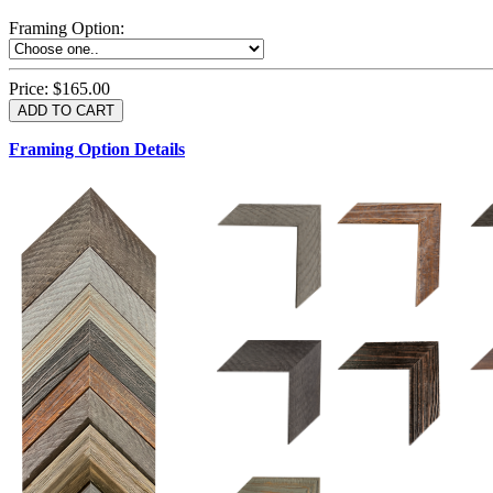
Framing Option
:
Price:
$165.00
Framing Option Details
1.5 UM 033 700
1.
1.5 OM 84025
2.5 OM 84029
2.
2.5 UM 032 500
UM 031 600