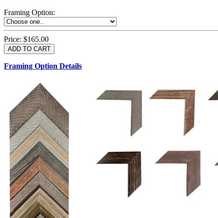
Framing Option
:
Price:
$165.00
Framing Option Details
1.5 UM 033 700
1.
1.5 OM 84025
D
2.5 UM 032 700
2.5 UM 032 500