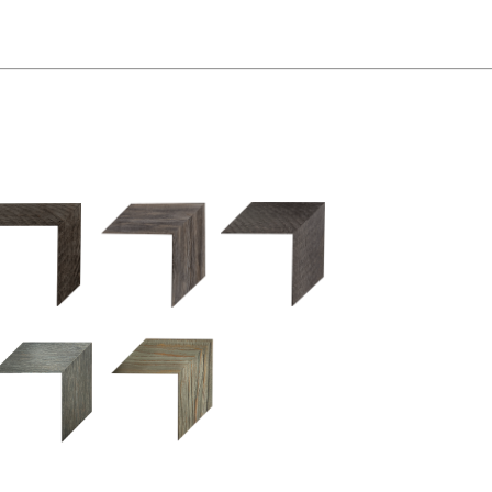
2.5 OM 84029
2.5 OM 83989
50OM 84026
UM 031 600
M 11280