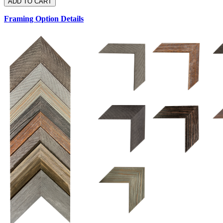
Framing Option Details
1.5 UM 033 700
1.
1.5 OM 84025
2.5 OM 84029
2.
2.5 UM 032 500
UM 031 600