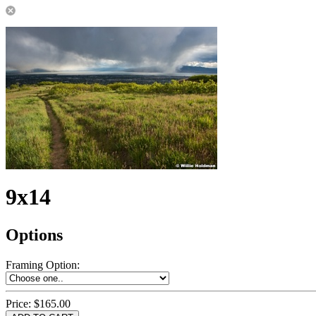
9x14
Options
Framing Option
:
Price:
$165.00