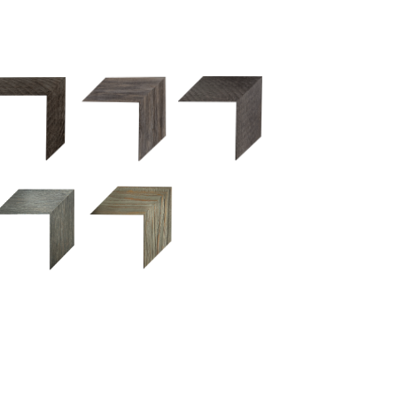
2.5 OM 84029
2.5 OM 83989
50OM 84026
UM 031 600
M 11280