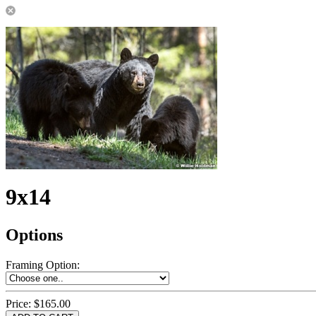
9x14
Options
Framing Option
:
Price:
$165.00