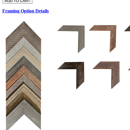
Framing Option Details
1.5 UM 033 700
1.
1.5 OM 84025
D
2.5 UM 032 700
2.5 UM 032 500