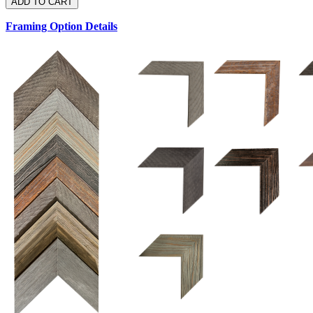
Framing Option Details
1.5 UM 033 700
1.
1.5 OM 84025
2.5 OM 84029
2.
2.5 UM 032 500
UM 031 600