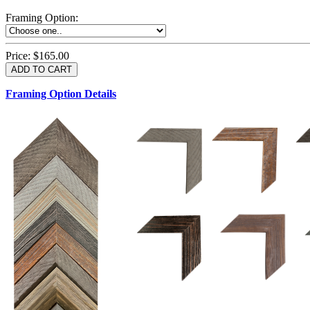
Framing Option
:
Price:
$165.00
Framing Option Details
1.5 UM 033 700
1.
1.5 OM 84025
D
2.5 UM 032 700
2.5 UM 032 500