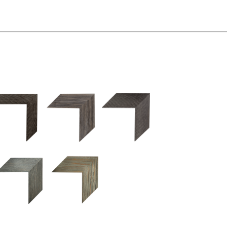
2.5 OM 84029
2.5 OM 83989
50OM 84026
UM 031 600
M 11280