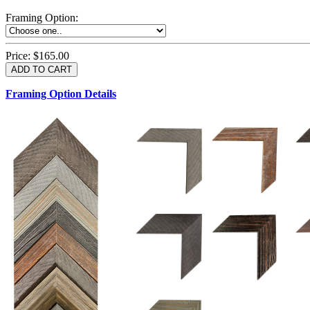
Framing Option
:
Price:
$165.00
Framing Option Details
1.5 UM 033 700
1.
1.5 OM 84025
2.5 OM 84029
2.
2.5 UM 032 500
UM 031 600