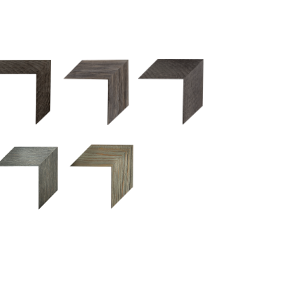
2.5 OM 84029
2.5 OM 83989
50OM 84026
UM 031 600
M 11280