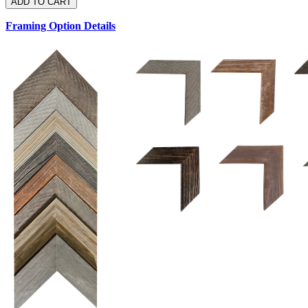
Framing Option Details
1.5 UM 033 700
1.
1.5 OM 84025
D
2.5 UM 032 700
2.5 UM 032 500