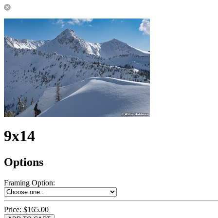
9x14
Options
Framing Option
:
Price:
$165.00