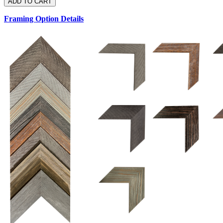
Framing Option Details
1.5 UM 033 700
1.
1.5 OM 84025
2.5 OM 84029
2.
2.5 UM 032 500
UM 031 600