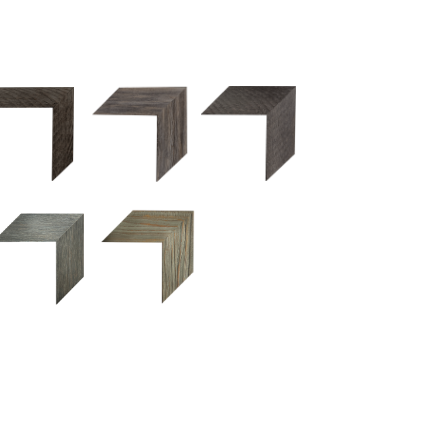
2.5 OM 84029
2.5 OM 83989
50OM 84026
UM 031 600
M 11280