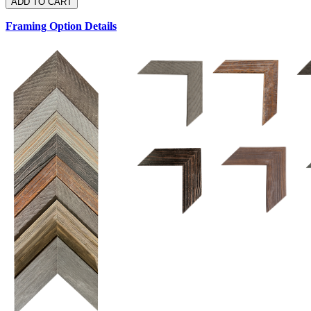
Framing Option Details
1.5 UM 033 700
1.
1.5 OM 84025
D
2.5 UM 032 700
2.5 UM 032 500