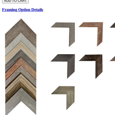
Framing Option Details
1.5 UM 033 700
1.
1.5 OM 84025
2.5 OM 84029
2.
2.5 UM 032 500
UM 031 600