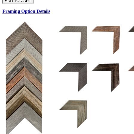
Framing Option Details
1.5 UM 033 700
1.
1.5 OM 84025
2.5 OM 84029
2.
2.5 UM 032 500
UM 031 600