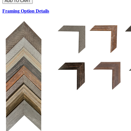
Framing Option Details
1.5 UM 033 700
1.
1.5 OM 84025
D
2.5 UM 032 700
2.5 UM 032 500