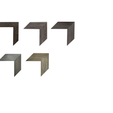
2.5 OM 84029
2.5 OM 83989
50OM 84026
UM 031 600
M 11280