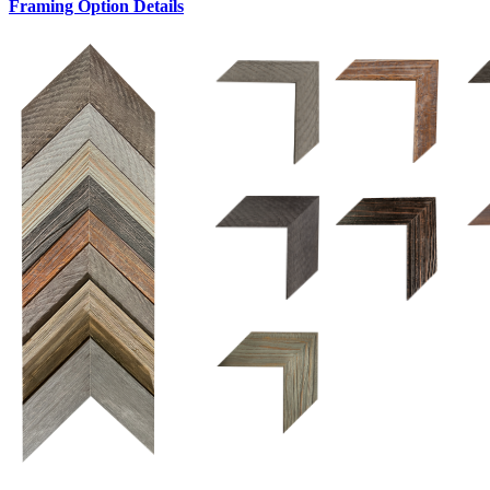
Framing Option Details
1.5 UM 033 700
1.
1.5 OM 84025
2.5 OM 84029
2.
2.5 UM 032 500
UM 031 600