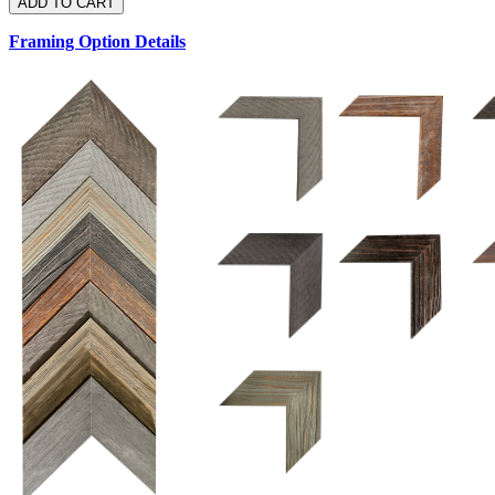
Framing Option Details
1.5 UM 033 700
1.
1.5 OM 84025
2.5 OM 84029
2.
2.5 UM 032 500
UM 031 600