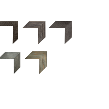
2.5 OM 84029
2.5 OM 83989
50OM 84026
UM 031 600
M 11280