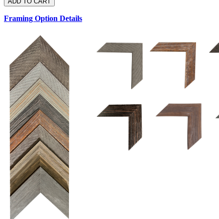
Framing Option Details
1.5 UM 033 700
1.
1.5 OM 84025
D
2.5 UM 032 700
2.5 UM 032 500