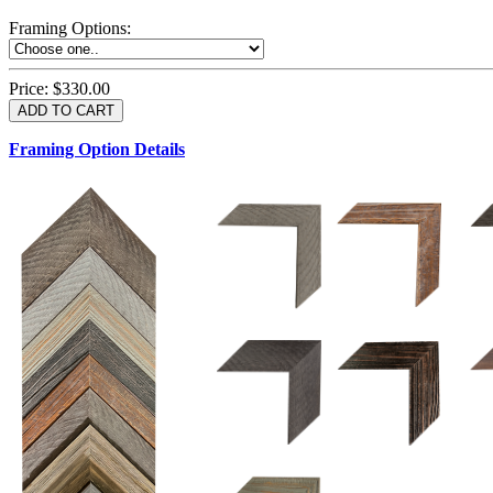
Framing Options
:
Price:
$330.00
Framing Option Details
1.5 UM 033 700
1.
1.5 OM 84025
2.5 OM 84029
2.
2.5 UM 032 500
UM 031 600