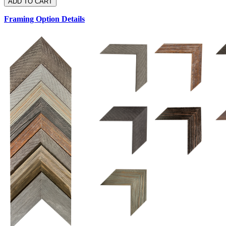
Framing Option Details
1.5 UM 033 700
1.
1.5 OM 84025
2.5 OM 84029
2.
2.5 UM 032 500
UM 031 600