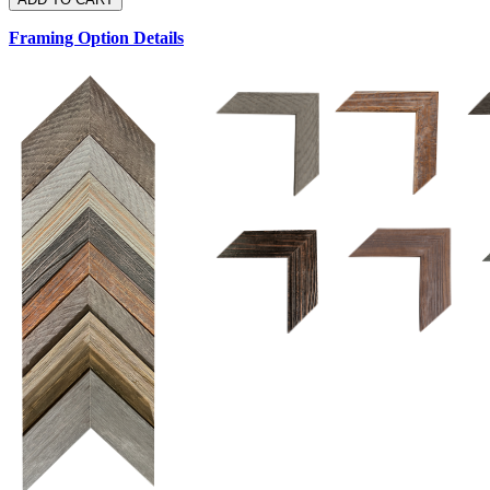
Framing Option Details
1.5 UM 033 700
1.
1.5 OM 84025
D
2.5 UM 032 700
2.5 UM 032 500