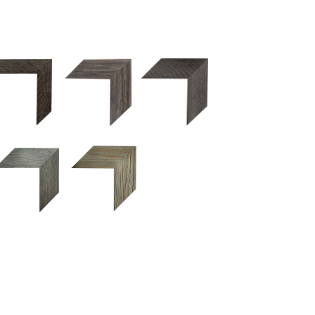
2.5 OM 84029
2.5 OM 83989
50OM 84026
UM 031 600
M 11280