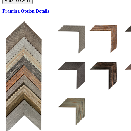
Framing Option Details
1.5 UM 033 700
1.
1.5 OM 84025
2.5 OM 84029
2.
2.5 UM 032 500
UM 031 600