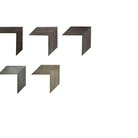
2.5 OM 84029
2.5 OM 83989
50OM 84026
UM 031 600
M 11280