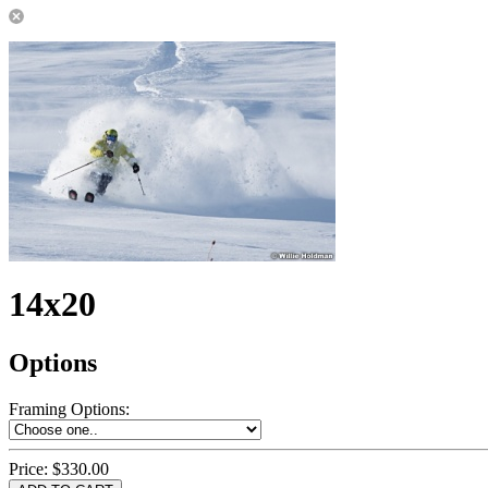
14x20
Options
Framing Options
:
Price:
$330.00