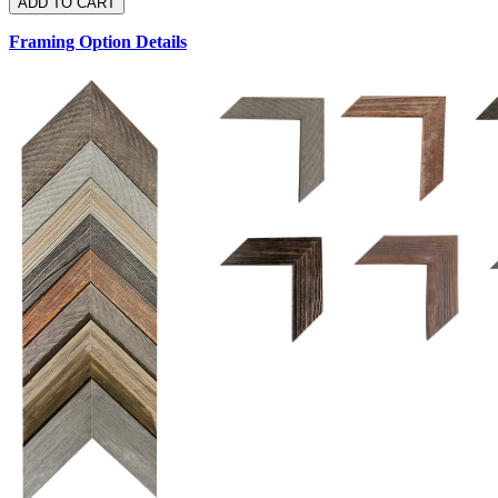
Framing Option Details
1.5 UM 033 700
1.
1.5 OM 84025
D
2.5 UM 032 700
2.5 UM 032 500