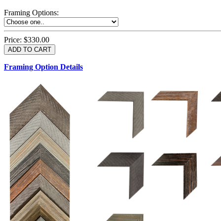
Framing Options
:
Price:
$330.00
Framing Option Details
1.5 UM 033 700
1.
1.5 OM 84025
2.5 OM 84029
2.
2.5 UM 032 500
UM 031 600