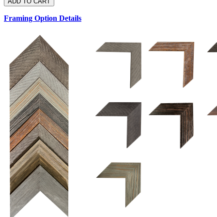
Framing Option Details
1.5 UM 033 700
1.
1.5 OM 84025
2.5 OM 84029
2.
2.5 UM 032 500
UM 031 600