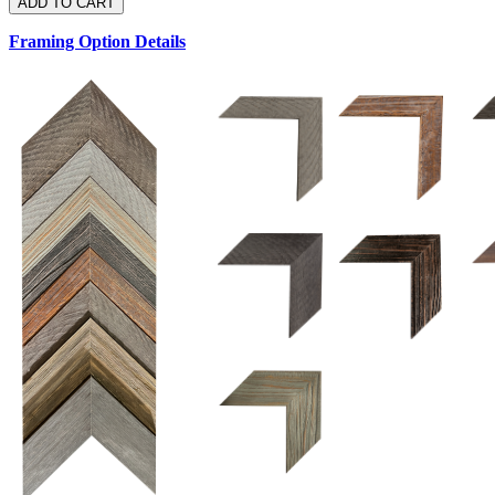
Framing Option Details
1.5 UM 033 700
1.
1.5 OM 84025
2.5 OM 84029
2.
2.5 UM 032 500
UM 031 600