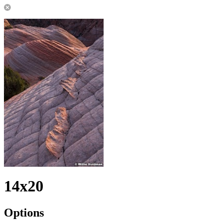
14x20
Options