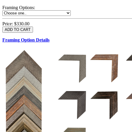
Framing Options
:
Price:
$330.00
Framing Option Details
1.5 UM 033 700
1.
1.5 OM 84025
2.5 OM 84029
2.
2.5 UM 032 500
UM 031 600