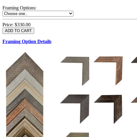
Framing Options
:
Price:
$330.00
Framing Option Details
1.5 UM 033 700
1.
1.5 OM 84025
2.5 OM 84029
2.
2.5 UM 032 500
UM 031 600