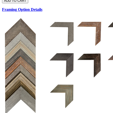
Framing Option Details
1.5 UM 033 700
1.
1.5 OM 84025
2.5 OM 84029
2.
2.5 UM 032 500
UM 031 600