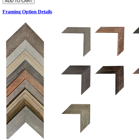
Framing Option Details
1.5 UM 033 700
1.
1.5 OM 84025
2.5 OM 84029
2.
2.5 UM 032 500
UM 031 600