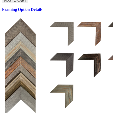
Framing Option Details
1.5 UM 033 700
1.
1.5 OM 84025
2.5 OM 84029
2.
2.5 UM 032 500
UM 031 600