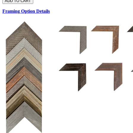
Framing Option Details
1.5 UM 033 700
1.
1.5 OM 84025
D
2.5 UM 032 700
2.5 UM 032 500