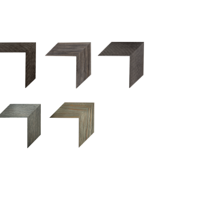
2.5 OM 84029
2.5 OM 83989
50OM 84026
UM 031 600
M 11280