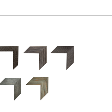
2.5 OM 84029
2.5 OM 83989
50OM 84026
UM 031 600
M 11280