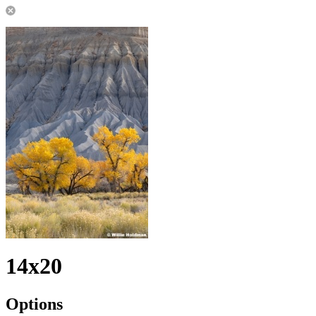
14x20
Options