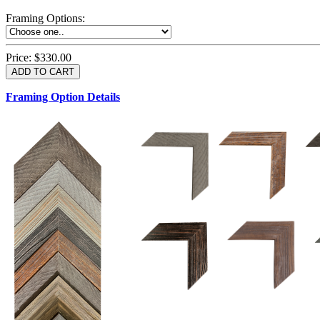
Framing Options
:
Price:
$330.00
Framing Option Details
1.5 UM 033 700
1.
1.5 OM 84025
D
2.5 UM 032 700
2.5 UM 032 500