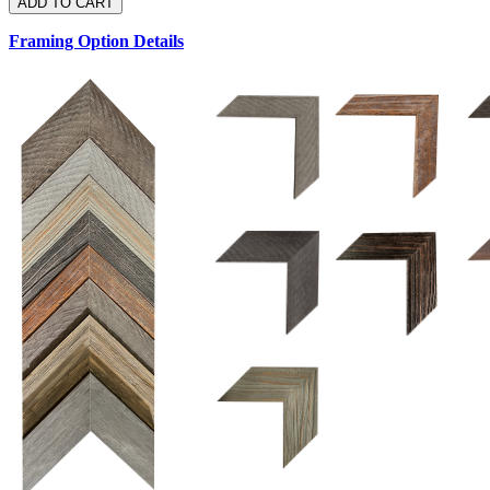
Framing Option Details
1.5 UM 033 700
1.
1.5 OM 84025
2.5 OM 84029
2.
2.5 UM 032 500
UM 031 600