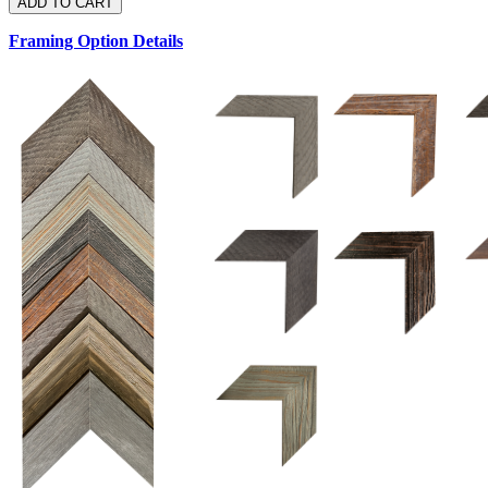
Framing Option Details
1.5 UM 033 700
1.
1.5 OM 84025
2.5 OM 84029
2.
2.5 UM 032 500
UM 031 600