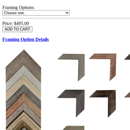
Framing Options
:
Price:
$495.00
Framing Option Details
1.5 UM 033 700
1.
1.5 OM 84025
2.5 OM 84029
2.
2.5 UM 032 500
UM 031 600