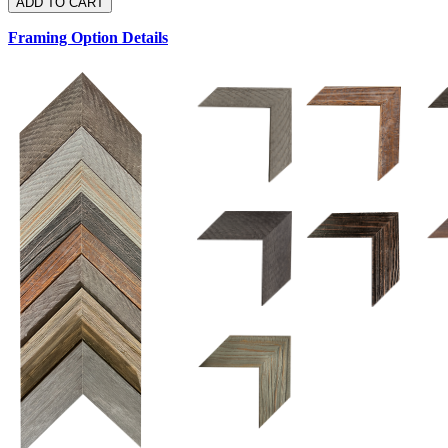
Framing Option Details
1.5 UM 033 700
1.
1.5 OM 84025
2.5 OM 84029
2.
2.5 UM 032 500
UM 031 600