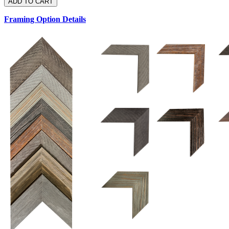
Framing Option Details
1.5 UM 033 700
1.
1.5 OM 84025
2.5 OM 84029
2.
2.5 UM 032 500
UM 031 600