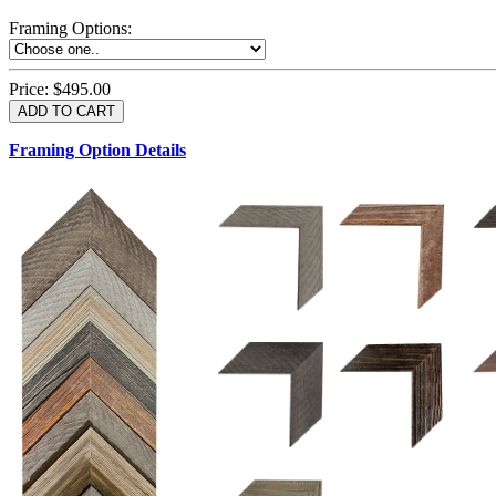
Framing Options
:
Price:
$495.00
Framing Option Details
1.5 UM 033 700
1.
1.5 OM 84025
2.5 OM 84029
2.
2.5 UM 032 500
UM 031 600